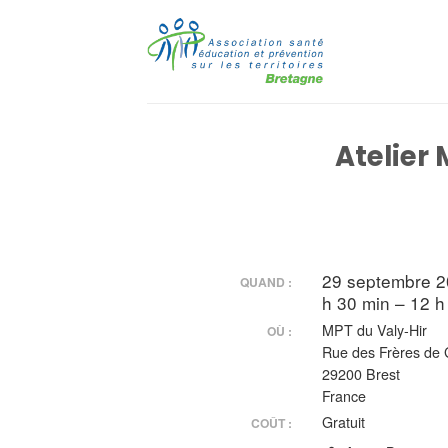
Passer
au
contenu
Atelier
29 septembre 
QUAND :
h 30 min – 12 h
MPT du Valy-Hir
OÙ :
Rue des Frères de 
29200 Brest
France
Gratuit
COÛT :