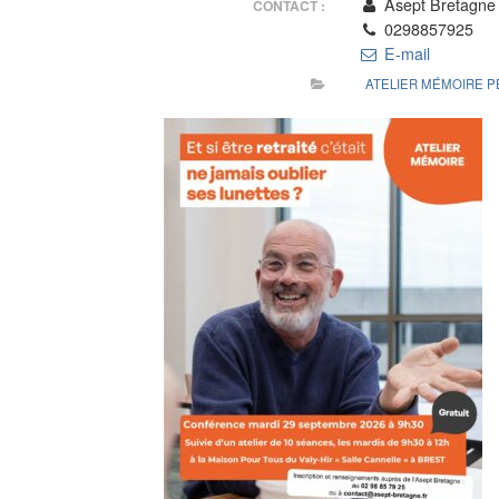
Asept Bretagne
CONTACT :
0298857925
E-mail
ATELIER MÉMOIRE 