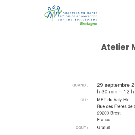
Passer
au
contenu
Atelier
29 septembre 
QUAND :
h 30 min – 12 h
MPT du Valy-Hir
OÙ :
Rue des Frères de 
29200 Brest
France
Gratuit
COÛT :