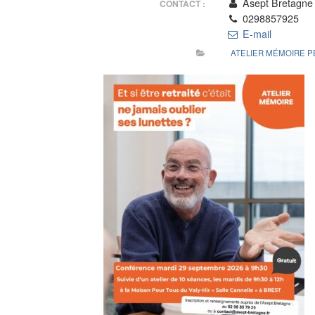
Asept Bretagne
CONTACT :
0298857925
E-mail
ATELIER MÉMOIRE 