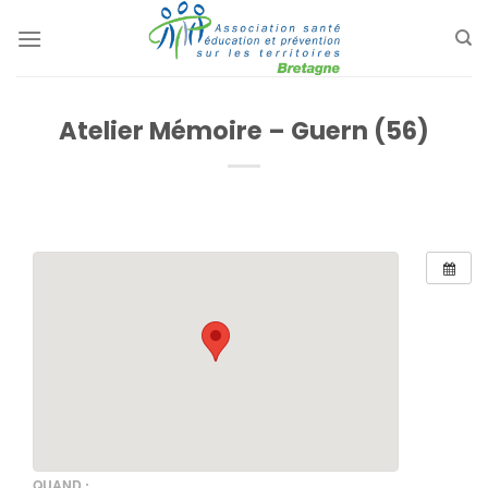
Passer
au
contenu
Atelier Mémoire – Guern (56)
QUAND :