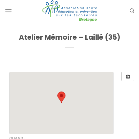
Passer
au
contenu
Atelier Mémoire – Laillé (35)
QUAND :