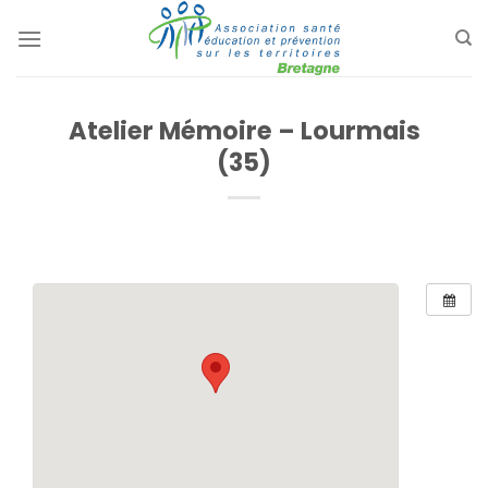
Passer
au
contenu
Atelier Mémoire – Lourmais
(35)