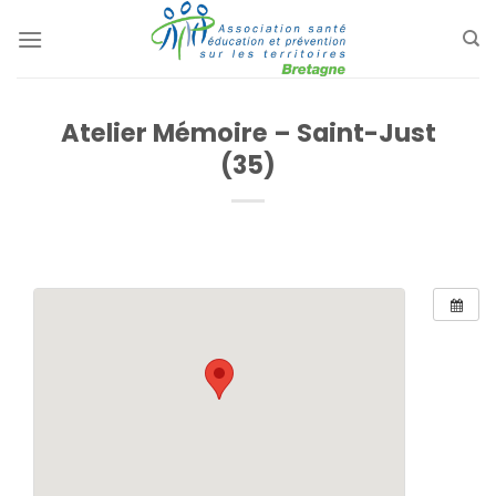
Passer
au
contenu
Atelier Mémoire – Saint-Just
(35)