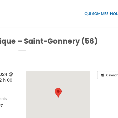
QUI SOMMES-NOU
ique – Saint-Gonnery (56)
2024 @
Calendr
2 h 00
onts
ry