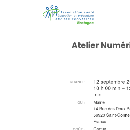
Passer
au
contenu
Atelier Numér
12 septembre 
QUAND :
10 h 00 min – 1
min
Mairie
OÙ :
14 Rue des Deux P
56920 Saint-Gonne
France
Gratuit
COÛT :