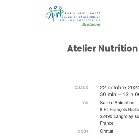
Passer
au
contenu
Atelier Nutritio
22 octobre 202
QUAND :
30 min – 12 h 0
Salle d'Animation
OÙ :
8 Pl. François Barb
22490 Langrolay-s
France
Gratuit
COÛT :