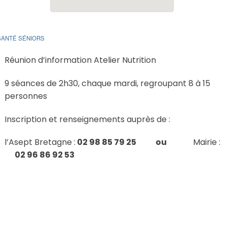
 SANTÉ SÉNIORS
Réunion d’information Atelier Nutrition
9 séances de 2h30, chaque mardi, regroupant 8 à 15
personnes
Inscription et renseignements auprès de :
l’Asept Bretagne :
02 98 85 79 25
ou
Mairie :
02
96 86 92 53