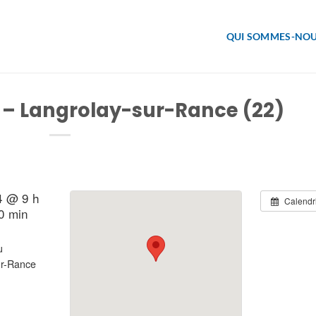
QUI SOMMES-NOU
n – Langrolay-sur-Rance (22)
4 @ 9 h
Calendr
0 min
u
ur-Rance