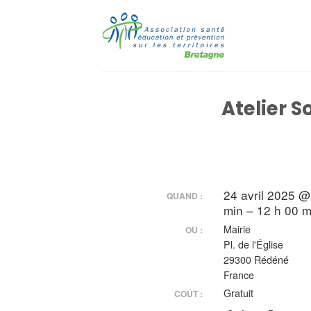
Passer
au
contenu
Atelier 
24 avril 2025 @
QUAND :
min – 12 h 00 m
Mairie
OÙ :
Pl. de l'Église
29300 Rédéné
France
Gratuit
COÛT :