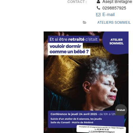
Asept Bretagne
CONTACT :
0298857925
E-mail
ATELIERS SOMMEIL