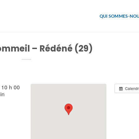
QUI SOMMES-NOU
Sommeil – Rédéné (29)
 10 h 00
Calendr
in