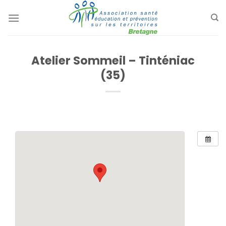
Passer
au
contenu
Atelier Sommeil – Tinténiac
(35)