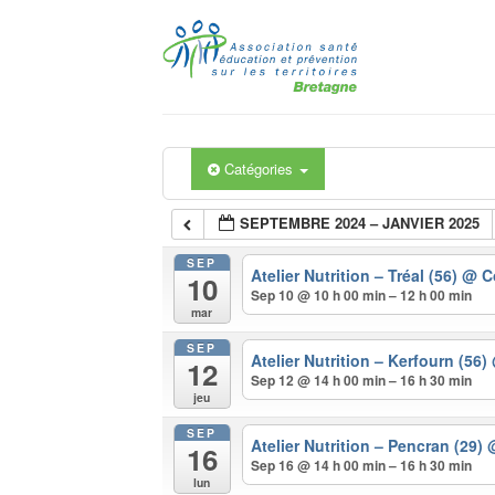
Passer
au
contenu
Catégories
SEPTEMBRE 2024 – JANVIER 2025
SEP
Atelier Nutrition – Tréal (56)
@ C
10
Sep 10 @ 10 h 00 min – 12 h 00 min
mar
SEP
Atelier Nutrition – Kerfourn (56)
12
Sep 12 @ 14 h 00 min – 16 h 30 min
jeu
SEP
Atelier Nutrition – Pencran (29)
16
Sep 16 @ 14 h 00 min – 16 h 30 min
lun