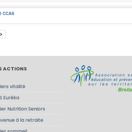
@ CCAS
S ACTIONS
iers vitalité
S Eurêka
ier Nutrition Seniors
venue à la retraite
lier sommeil