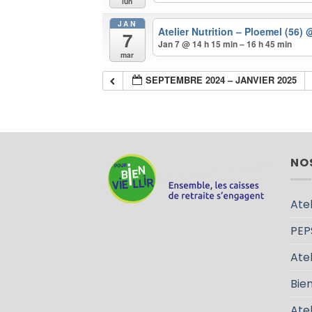
lun
JAN
Atelier Nutrition – Ploemel (56)
7
Jan 7 @ 14 h 15 min – 16 h 45 min
mar
SEPTEMBRE 2024 – JANVIER 2025
NO
Atel
PEP
Atel
Bien
Ate