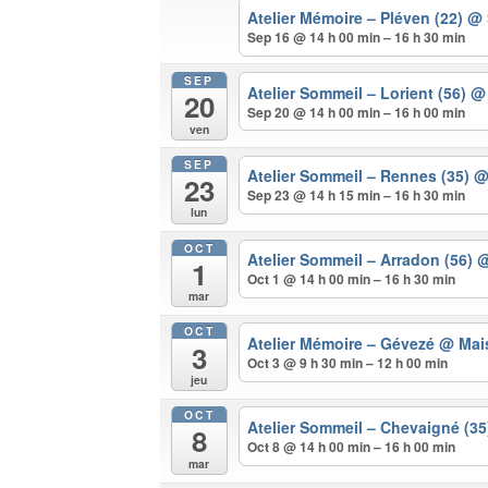
Atelier Mémoire – Pléven (22)
@ 
Sep 16 @ 14 h 00 min – 16 h 30 min
SEP
Atelier Sommeil – Lorient (56)
@ 
20
Sep 20 @ 14 h 00 min – 16 h 00 min
ven
SEP
Atelier Sommeil – Rennes (35)
@
23
Sep 23 @ 14 h 15 min – 16 h 30 min
lun
OCT
Atelier Sommeil – Arradon (56)
@
1
Oct 1 @ 14 h 00 min – 16 h 30 min
mar
OCT
Atelier Mémoire – Gévezé
@ Mais
3
Oct 3 @ 9 h 30 min – 12 h 00 min
jeu
OCT
Atelier Sommeil – Chevaigné (3
8
Oct 8 @ 14 h 00 min – 16 h 00 min
mar