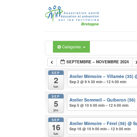
Passer
au
contenu
Catégories
SEPTEMBRE – NOVEMBRE 2024
SEP
Atelier Mémoire – Villamée (35)
@
2
Sep 2 @ 9 h 30 min – 12 h 00 min
lun
SEP
Atelier Sommeil – Quiberon (56)
5
Sep 5 @ 10 h 00 min – 12 h 00 min
jeu
SEP
Atelier Mémoire – Férel (56)
@ Sa
16
Sep 16 @ 10 h 00 min – 12 h 00 min
lun