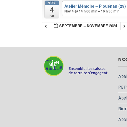
NOV
Atelier Mémoire – Plouénan (29
4
Nov 4 @ 14 h 00 min – 16 h 30 min
lun
SEPTEMBRE – NOVEMBRE 2024
NO
Atel
PEP
Atel
Bien
Ate