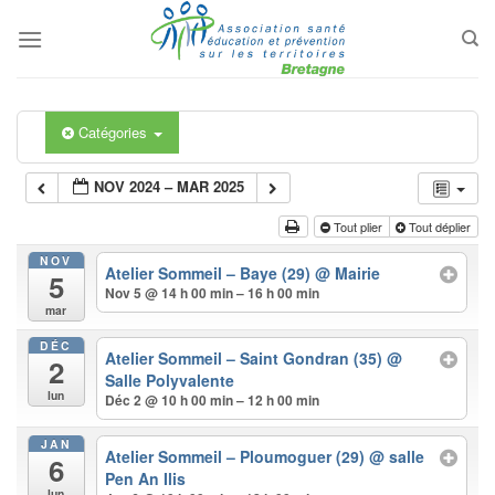
Passer
au
contenu
Catégories
NOV 2024 – MAR 2025
Tout plier
Tout déplier
NOV
Atelier Sommeil – Baye (29)
@ Mairie
5
Nov 5 @ 14 h 00 min – 16 h 00 min
mar
DÉC
Atelier Sommeil – Saint Gondran (35)
@
2
Salle Polyvalente
lun
Déc 2 @ 10 h 00 min – 12 h 00 min
JAN
Atelier Sommeil – Ploumoguer (29)
@ salle
6
Pen An Ilis
lun