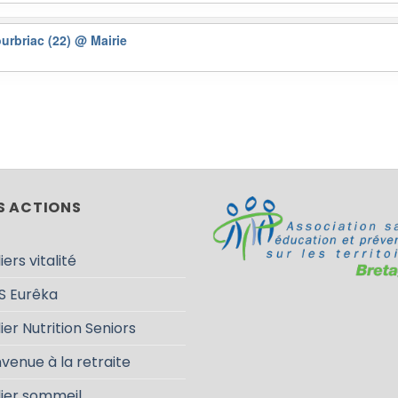
ourbriac (22)
@ Mairie
S ACTIONS
iers vitalité
S Eurêka
ier Nutrition Seniors
venue à la retraite
lier sommeil