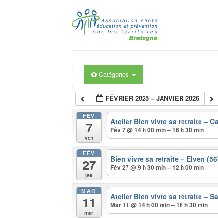
Passer
au
contenu
Catégories
FÉVRIER 2025 – JANVIER 2026
FÉV
Atelier Bien vivre sa retraite – C
7
Fév 7 @ 14 h 00 min – 16 h 30 min
ven
FÉV
Bien vivre sa retraite – Elven (5
27
Fév 27 @ 9 h 30 min – 12 h 00 min
jeu
MAR
Atelier Bien vivre sa retraite – S
11
Mar 11 @ 14 h 00 min – 16 h 30 min
mar