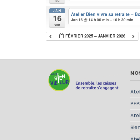
jeu
JAN
Atelier Bien vivre sa retraite – B
16
Jan 16 @ 14 h 00 min – 16 h 30 min
ven
FÉVRIER 2025 – JANVIER 2026
NO
Atel
PEP
Atel
Bien
Ate