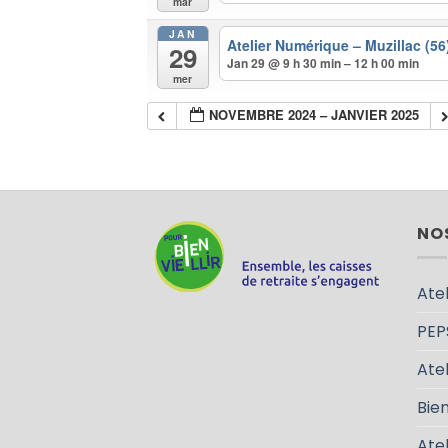
mar
JAN
Atelier Numérique – Muzillac (5
29
Jan 29 @ 9 h 30 min – 12 h 00 min
mer
NOVEMBRE 2024 – JANVIER 2025
NO
Atel
PEP
Atel
Bien
Ate