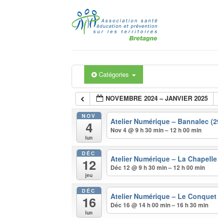
Passer
au
contenu
Catégories
NOVEMBRE 2024 – JANVIER 2025
NOV
Atelier Numérique – Bannalec (
4
Nov 4 @ 9 h 30 min – 12 h 00 min
lun
DÉC
Atelier Numérique – La Chapell
12
Déc 12 @ 9 h 30 min – 12 h 00 min
jeu
DÉC
Atelier Numérique – Le Conquet
16
Déc 16 @ 14 h 00 min – 16 h 30 min
lun