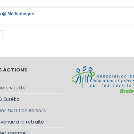
6)
@ Médiathèque
S ACTIONS
iers vitalité
S Eurêka
ier Nutrition Seniors
venue à la retraite
lier sommeil