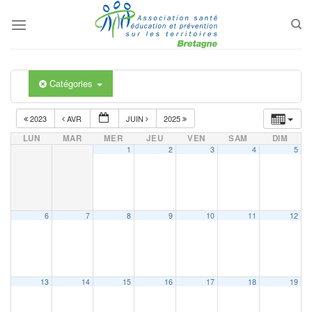
Passer
au
contenu
Catégories
2023
AVR
JUIN
2025
LUN
MAR
MER
JEU
VEN
SAM
DIM
1
2
3
4
5
6
7
8
9
10
11
12
13
14
15
16
17
18
19