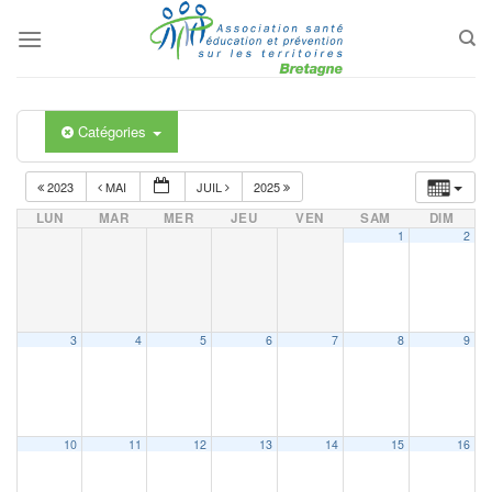
Passer
au
contenu
Catégories
2023
MAI
JUIL
2025
LUN
MAR
MER
JEU
VEN
SAM
DIM
1
2
3
4
5
6
7
8
9
10
11
12
13
14
15
16