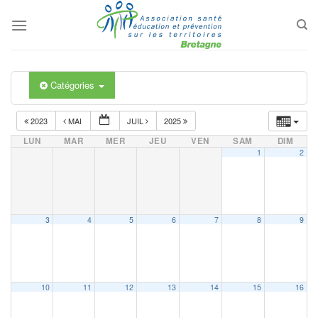
Passer
au
contenu
Catégories
2023
MAI
JUIL
2025
LUN
MAR
MER
JEU
VEN
SAM
DIM
1
2
3
4
5
6
7
8
9
10
11
12
13
14
15
16