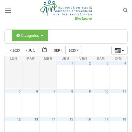
Passer
au
contenu
Catégories
2023
JUIL
SEP
2025
LUN
MAR
MER
JEU
VEN
SAM
DIM
1
2
3
4
5
6
7
8
9
10
11
12
13
14
15
16
17
18