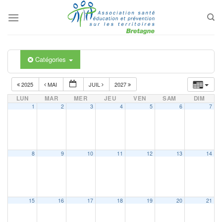
Passer
au
contenu
Catégories
2025
MAI
JUIL
2027
LUN
MAR
MER
JEU
VEN
SAM
DIM
1
2
3
4
5
6
7
8
9
10
11
12
13
14
15
16
17
18
19
20
21