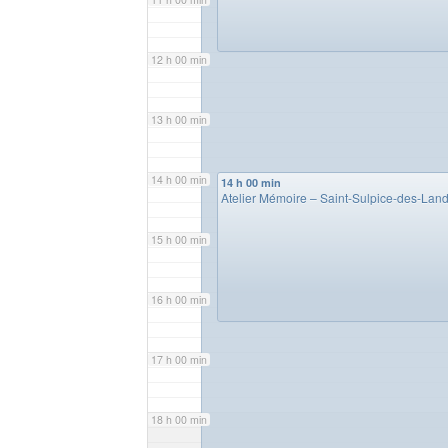
12 h 00 min
13 h 00 min
14 h 00 min
14 h 00 min
Atelier Mémoire – Saint-Sulpice-des-Lan
15 h 00 min
16 h 00 min
17 h 00 min
18 h 00 min