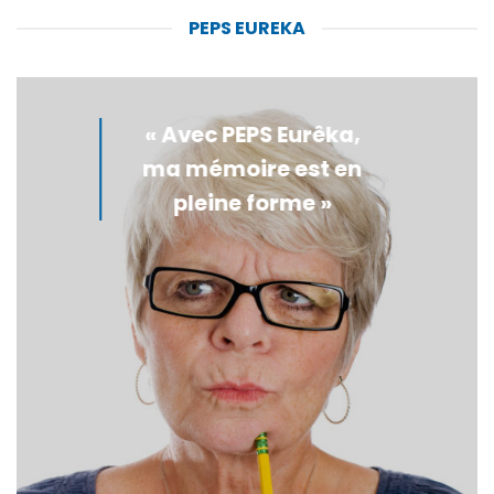
PEPS EUREKA
« Avec PEPS Eurêka,
ma mémoire est en
pleine forme »