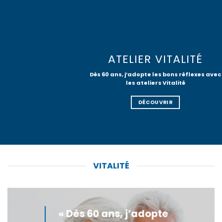
ATELIER VITALITÉ
REN
0 ans, j’adopte les bons réflexes avec
les ateliers Vitalité
DÉCOUVRIR
VITALITÉ
« Dès 60 ans, j’adopte