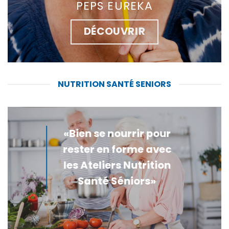
PEPS EUREKA
DÉCOUVRIR
NUTRITION SANTÉ SENIORS
«Bien se nourrir pour
rester en forme avec
les Ateliers Nutrition
Santé Séniors»