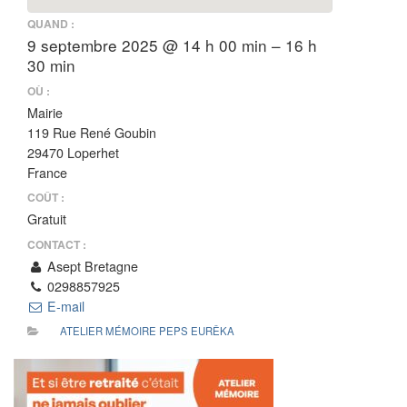
QUAND :
9 septembre 2025 @ 14 h 00 min – 16 h
30 min
OÙ :
Mairie
119 Rue René Goubin
29470 Loperhet
France
COÛT :
Gratuit
CONTACT :
Asept Bretagne
0298857925
E-mail
ATELIER MÉMOIRE PEPS EURÊKA