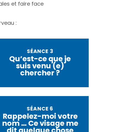
les et faire face
rveau :
SÉANCE 3
Qu’est-ce que je
suis venu (e)
chercher ?
SÉANCE 6
Rappelez-moi votre
nom … Ce visage me
dit quelque chose