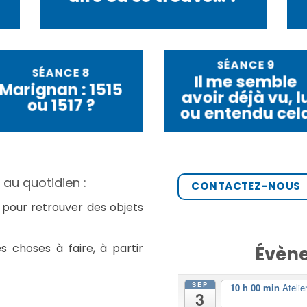
SÉANCE 9
SÉANCE 8
Il me semble
Marignan : 1515
avoir déjà vu, l
ou 1517 ?
ou entendu cel
au quotidien :
CONTACTEZ-NOUS
pour retrouver des objets
 choses à faire, à partir
Évène
SEP
10 h 00 min
Ateli
3