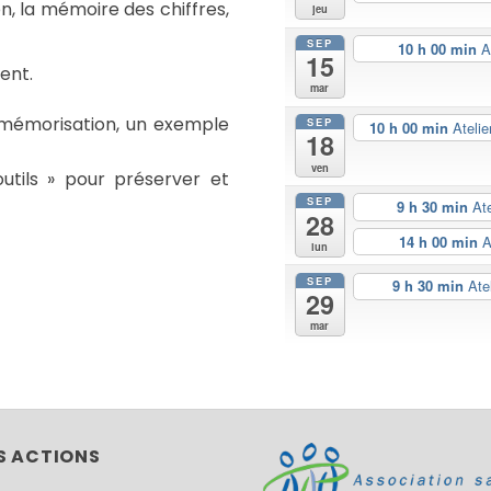
n, la mémoire des chiffres,
jeu
SEP
10 h 00 min
A
15
ent.
mar
 mémorisation, un exemple
SEP
10 h 00 min
Atelie
18
ven
utils » pour préserver et
SEP
9 h 30 min
At
28
14 h 00 min
A
lun
SEP
9 h 30 min
Ate
29
mar
S ACTIONS