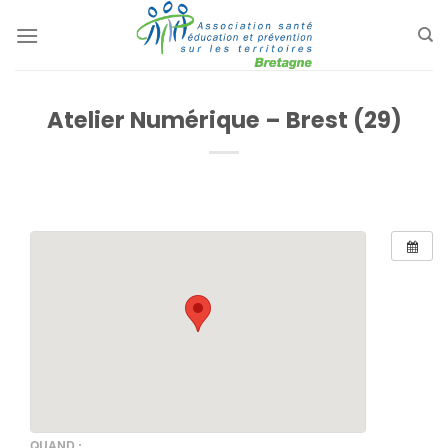
Passer
au
contenu
Atelier Numérique – Brest (29)
QUAND :