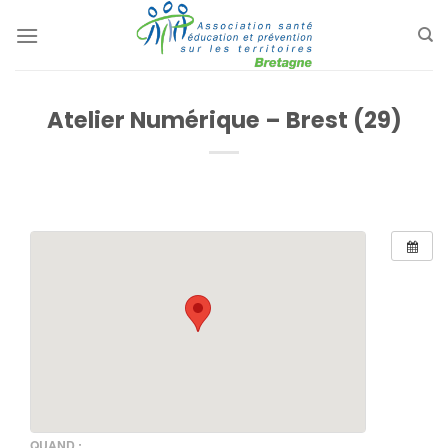
Passer
au
contenu
Atelier Numérique – Brest (29)
QUAND :