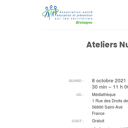
Passer
au
contenu
Ateliers N
8 octobre 2021
QUAND :
30 min – 11 h 0
Médiathèque
OÙ :
1 Rue des Droits d
56890 Saint-Avé
France
Gratuit
COÛT :