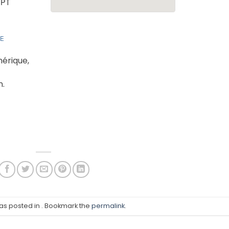
EPT
UE
mérique,
n.
was posted in . Bookmark the
permalink
.