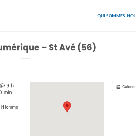
QUI SOMMES-NOU
umérique – St Avé (56)
 @ 9 h
Calendr
0 min
e l'Homme