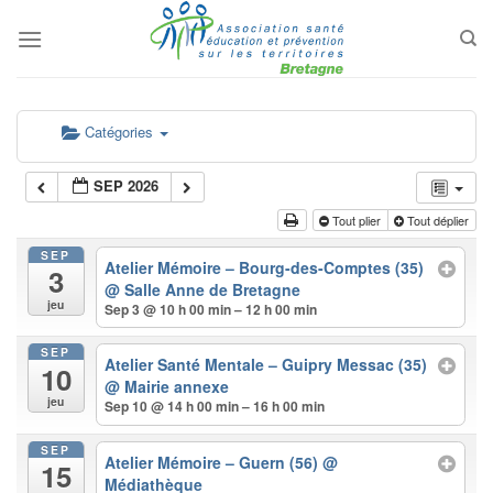
Passer
au
contenu
Catégories
SEP 2026
Tout plier
Tout déplier
SEP
Atelier Mémoire – Bourg-des-Comptes (35)
3
@ Salle Anne de Bretagne
jeu
Sep 3 @ 10 h 00 min – 12 h 00 min
SEP
Atelier Santé Mentale – Guipry Messac (35)
10
@ Mairie annexe
jeu
Sep 10 @ 14 h 00 min – 16 h 00 min
SEP
Atelier Mémoire – Guern (56)
@
15
Médiathèque