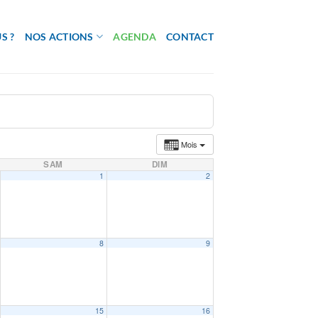
S ?
NOS ACTIONS
AGENDA
CONTACT
Mois
SAM
DIM
1
2
8
9
15
16