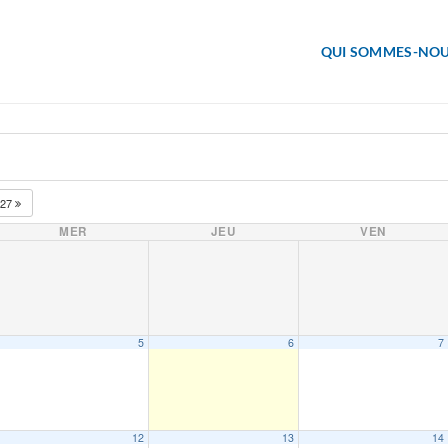
QUI SOMMES-NOU
027
MER
JEU
VEN
5
6
7
12
13
14