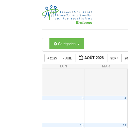
Passer
au
contenu
Catégories
AOÛT 2026
2025
JUIL
SEP
2
LUN
MAR
3
4
10
11