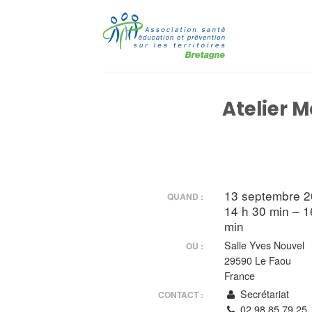
Passer
au
contenu
Atelier M
13 septembre 
QUAND :
14 h 30 min – 1
min
Salle Yves Nouvel
OÙ :
29590 Le Faou
France
Secrétariat
CONTACT :
02 98 85 79 25