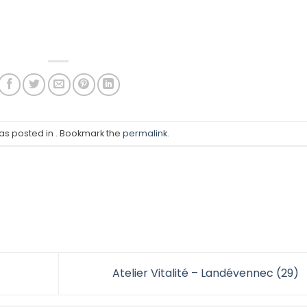
was posted in . Bookmark the
permalink
.
Atelier Vitalité – Landévennec (29)