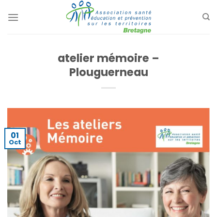
Passer
au
contenu
atelier mémoire –
Plouguerneau
01
Oct