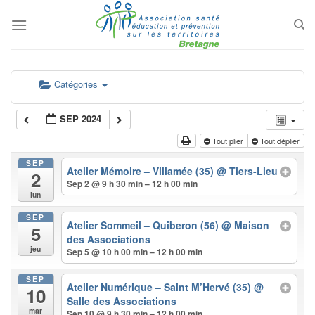
Passer
au
contenu
Catégories
SEP 2024
Tout plier
Tout déplier
SEP
Atelier Mémoire – Villamée (35)
@ Tiers-Lieu
2
Sep 2 @ 9 h 30 min – 12 h 00 min
lun
SEP
Atelier Sommeil – Quiberon (56)
@ Maison
5
des Associations
jeu
Sep 5 @ 10 h 00 min – 12 h 00 min
SEP
Atelier Numérique – Saint M’Hervé (35)
@
10
Salle des Associations
mar
Sep 10 @ 9 h 30 min – 12 h 00 min