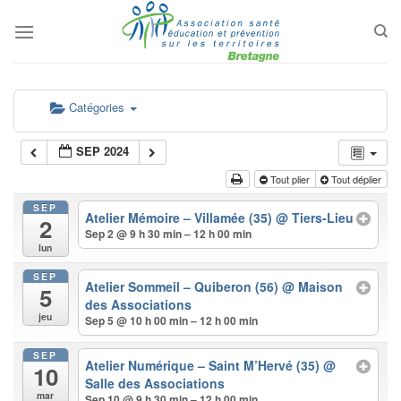
Passer
au
contenu
Catégories
SEP 2024
Tout plier
Tout déplier
SEP
Atelier Mémoire – Villamée (35)
@ Tiers-Lieu
2
Sep 2 @ 9 h 30 min – 12 h 00 min
lun
SEP
Atelier Sommeil – Quiberon (56)
@ Maison
5
des Associations
jeu
Sep 5 @ 10 h 00 min – 12 h 00 min
SEP
Atelier Numérique – Saint M’Hervé (35)
@
10
Salle des Associations
mar
Sep 10 @ 9 h 30 min – 12 h 00 min