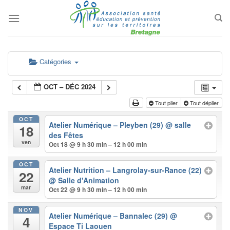
Passer
au
contenu
Catégories
OCT – DÉC 2024
Tout plier
Tout déplier
OCT
Atelier Numérique – Pleyben (29)
@ salle
18
des Fêtes
ven
Oct 18 @ 9 h 30 min – 12 h 00 min
OCT
Atelier Nutrition – Langrolay-sur-Rance (22)
22
@ Salle d'Animation
mar
Oct 22 @ 9 h 30 min – 12 h 00 min
NOV
Atelier Numérique – Bannalec (29)
@
4
Espace Ti Laouen