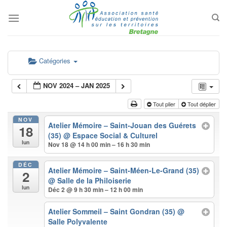
Passer
au
contenu
Catégories
NOV 2024 – JAN 2025
Tout plier
Tout déplier
NOV
Atelier Mémoire – Saint-Jouan des Guérets
18
(35)
@ Espace Social & Culturel
lun
Nov 18 @ 14 h 00 min – 16 h 30 min
DÉC
Atelier Mémoire – Saint-Méen-Le-Grand (35)
2
@ Salle de la Philoiserie
lun
Déc 2 @ 9 h 30 min – 12 h 00 min
Atelier Sommeil – Saint Gondran (35)
@
Salle Polyvalente