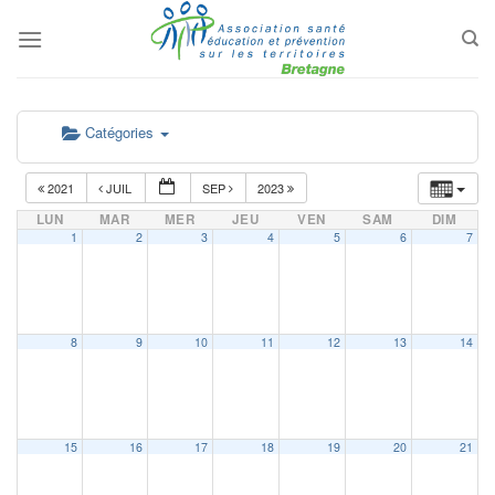
Passer
au
contenu
Catégories
2021
JUIL
SEP
2023
LUN
MAR
MER
JEU
VEN
SAM
DIM
1
2
3
4
5
6
7
8
9
10
11
12
13
14
15
16
17
18
19
20
21