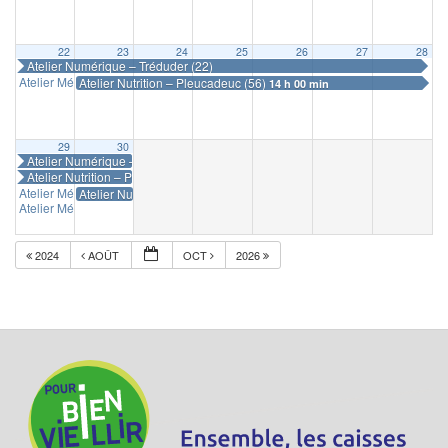
22
23
24
25
26
27
28
Atelier Numérique – Tréduder (22)
Atelier Mémoire – Plouhinec (29)
Atelier Nutrition – Pleucadeuc (56)
14 h 00 min
14 h 00 min
29
30
Atelier Numérique – Tréduder (22)
Atelier Nutrition – Pleucadeuc (56)
Atelier Mémoire – Saint-Senoux (35)
Atelier Numérique – Tréméven (22)
14 h 00 min
14 h 00 min
Atelier Mémoire – Noyal Muzillac (56)
14 h 30 min
2024
AOÛT
OCT
2026