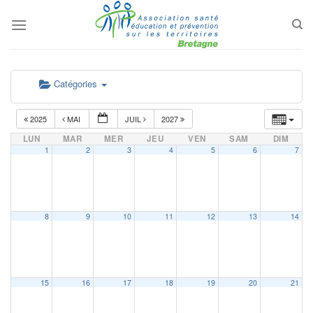
Passer
au
contenu
Catégories
2025
MAI
JUIL
2027
LUN
MAR
MER
JEU
VEN
SAM
DIM
1
2
3
4
5
6
7
8
9
10
11
12
13
14
15
16
17
18
19
20
21