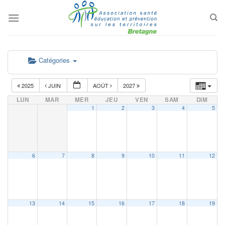
Passer
au
contenu
Catégories
2025
JUIN
AOÛT
2027
LUN
MAR
MER
JEU
VEN
SAM
DIM
1
2
3
4
5
6
7
8
9
10
11
12
13
14
15
16
17
18
19