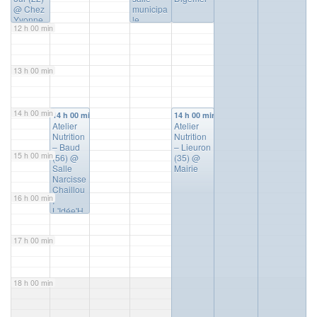
@ Chez
municipa
Yvonne
le
12 h 00 min
13 h 00 min
14 h 00 min
14 h 00 min
14 h 00 min
Atelier
Atelier
Nutrition
Nutrition
– Baud
– Lieuron
15 h 00 min
(56)
@
(35)
@
Salle
Mairie
Narcisse
Chaillou
16 h 00 min
,
L'Idée'H
alle
17 h 00 min
18 h 00 min