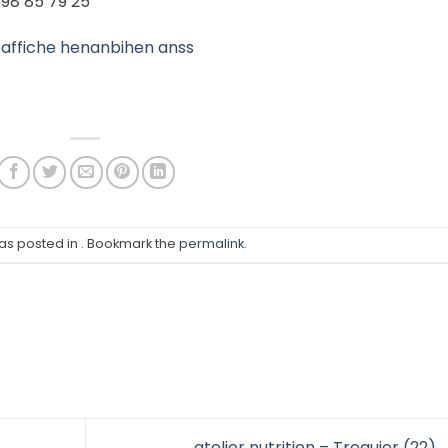
98 85 79 25
affiche henanbihen anss
was posted in . Bookmark the
permalink
.
atelier nutrition – Treguier (22)