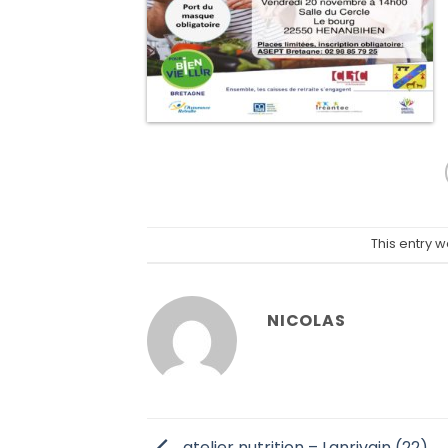
This entry 
NICOLAS
atelier nutrition – Lanrivain (22)