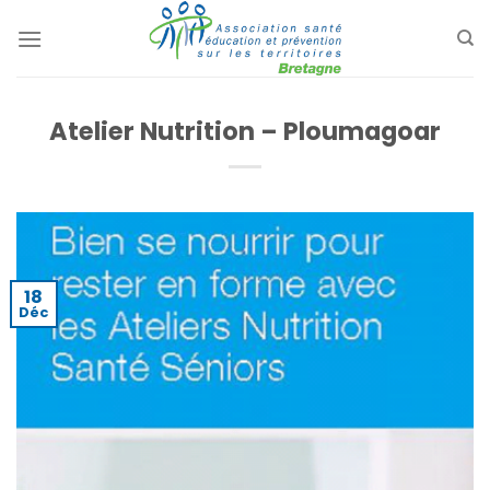
Passer
au
contenu
Atelier Nutrition – Ploumagoar
18
Déc