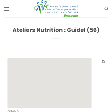
Passer
au
contenu
Ateliers Nutrition : Guidel (56)
QUAND :