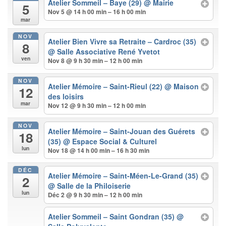
Atelier Sommeil – Baye (29)
@ Mairie
5
Nov 5 @ 14 h 00 min – 16 h 00 min
mar
NOV
Atelier Bien Vivre sa Retraite – Cardroc (35)
8
@ Salle Associative René Yvetot
ven
Nov 8 @ 9 h 30 min – 12 h 00 min
NOV
Atelier Mémoire – Saint-Rieul (22)
@ Maison
12
des loisirs
mar
Nov 12 @ 9 h 30 min – 12 h 00 min
NOV
Atelier Mémoire – Saint-Jouan des Guérets
18
(35)
@ Espace Social & Culturel
lun
Nov 18 @ 14 h 00 min – 16 h 30 min
DÉC
Atelier Mémoire – Saint-Méen-Le-Grand (35)
2
@ Salle de la Philoiserie
lun
Déc 2 @ 9 h 30 min – 12 h 00 min
Atelier Sommeil – Saint Gondran (35)
@