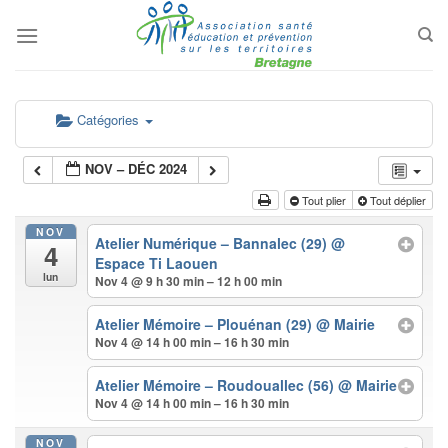
Passer
au
contenu
Catégories
NOV – DÉC 2024
Tout plier
Tout déplier
NOV
Atelier Numérique – Bannalec (29)
@
4
Espace Ti Laouen
lun
Nov 4 @ 9 h 30 min – 12 h 00 min
Atelier Mémoire – Plouénan (29)
@ Mairie
Nov 4 @ 14 h 00 min – 16 h 30 min
Atelier Mémoire – Roudouallec (56)
@ Mairie
Nov 4 @ 14 h 00 min – 16 h 30 min
NOV