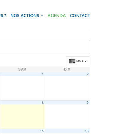
S ?
NOS ACTIONS
AGENDA
CONTACT
Mois
SAM
DIM
1
2
8
9
15
16