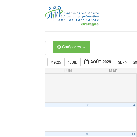
Passer
au
contenu
Catégories
AOÛT 2026
2025
JUIL
SEP
2
LUN
MAR
3
4
10
11