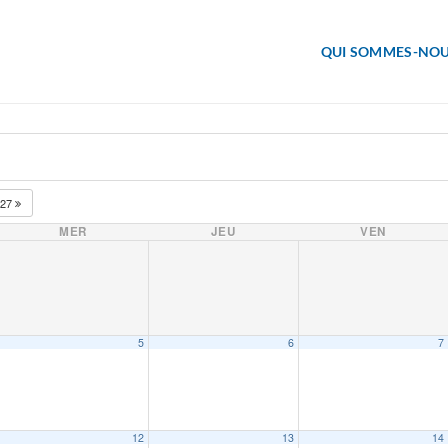
QUI SOMMES-NOU
027
MER
JEU
VEN
5
6
7
12
13
14