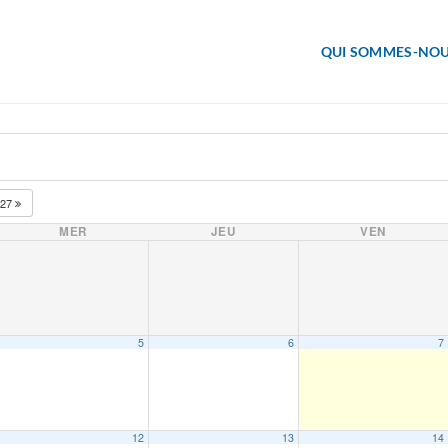
QUI SOMMES-NOU
027
MER
JEU
VEN
5
6
7
12
13
14