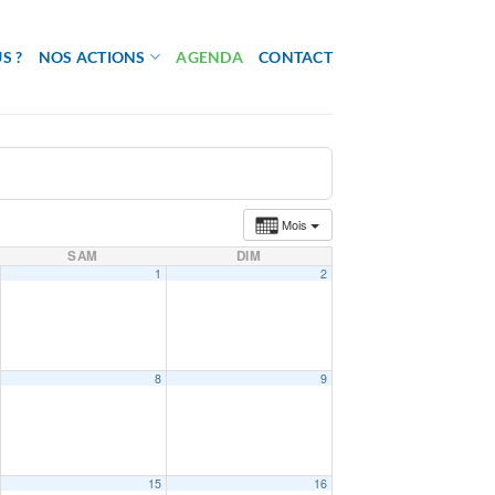
S ?
NOS ACTIONS
AGENDA
CONTACT
Mois
SAM
DIM
1
2
8
9
15
16