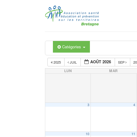
Passer
au
contenu
Catégories
AOÛT 2026
2025
JUIL
SEP
2
LUN
MAR
3
4
10
11