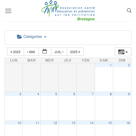
Passer
au
contenu
Catégories
2023
MAI
JUIL
2025
LUN
MAR
MER
JEU
VEN
SAM
DIM
1
2
3
4
5
6
7
8
9
10
11
12
13
14
15
16