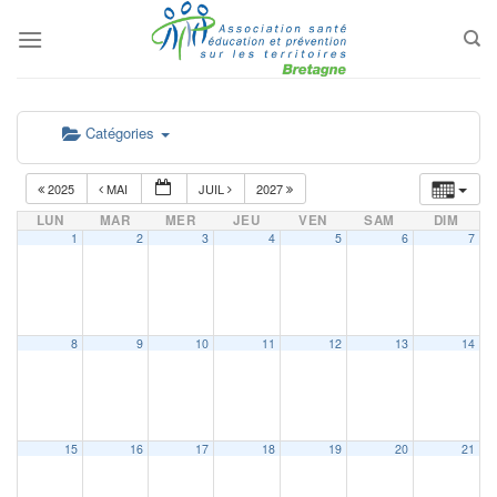
Passer
au
contenu
Catégories
2025
MAI
JUIL
2027
LUN
MAR
MER
JEU
VEN
SAM
DIM
1
2
3
4
5
6
7
8
9
10
11
12
13
14
15
16
17
18
19
20
21