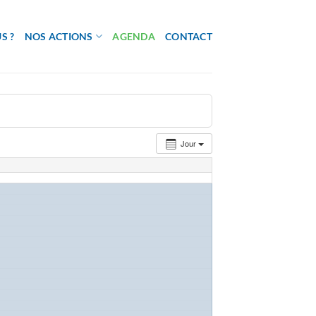
S ?
NOS ACTIONS
AGENDA
CONTACT
Jour