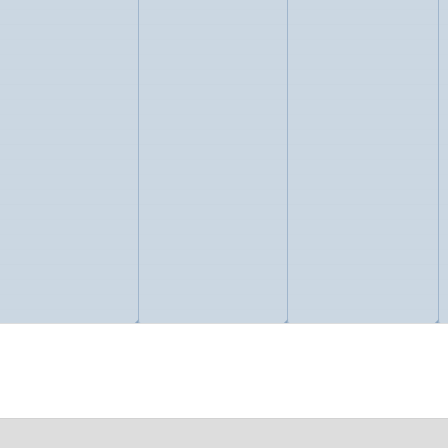
◢
◢
◢