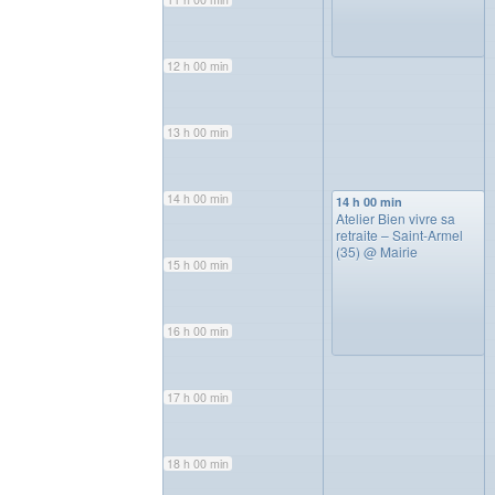
12 h 00 min
13 h 00 min
14 h 00 min
14 h 00 min
Atelier Bien vivre sa
retraite – Saint-Armel
(35)
@ Mairie
15 h 00 min
16 h 00 min
17 h 00 min
18 h 00 min