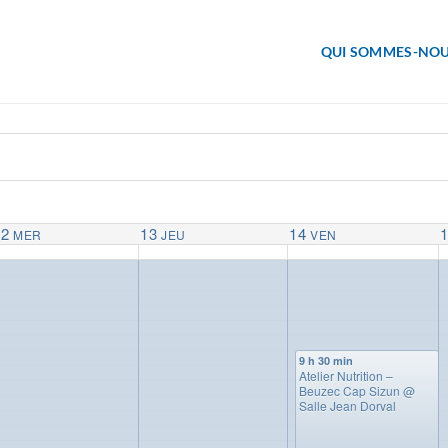
QUI SOMMES-NOU
12
13
14
MER
JEU
VEN
9 h 30 min
Atelier Nutrition –
Beuzec Cap Sizun
@
Salle Jean Dorval